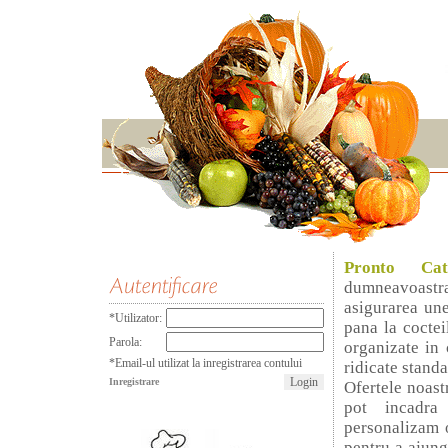
Pronto Cat
dumneavoastra 
asigurarea un
*Utilizator:
pana la coctei
Parola:
organizate in 
*Email-ul utilizat la inregistrarea contului
ridicate standa
Inregistrare
Ofertele noast
pot incadra
personalizam o
pentru a ajung