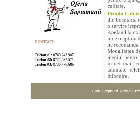
calitate.
Pronto Cater
din bucataria r
o servire irepr
Apeland la noi 
un exceptional
CONTACT
ne recomanda p
Modalitatea de
Telefon #1:
0769.243.907
meniul pentru
Telefon #2:
0722.537.571
in cel mai scu
Telefon #3:
0735.776.686
anuntate tel
inlocuire.
Home |
Despre Noi |
Servicii |
Eve